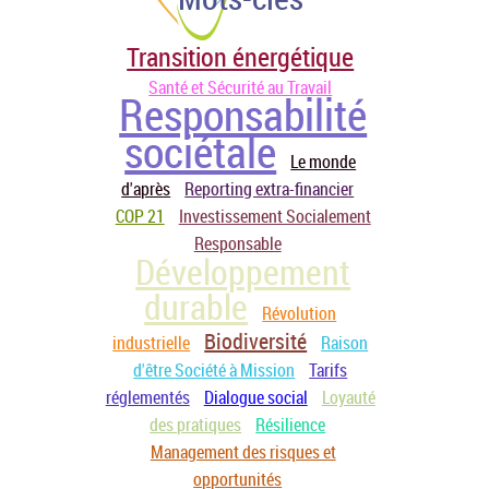
Transition énergétique
Santé et Sécurité au Travail
Responsabilité
sociétale
Le monde
d'après
Reporting extra-financier
COP 21
Investissement Socialement
Responsable
Développement
durable
Révolution
Biodiversité
industrielle
Raison
d'être Société à Mission
Tarifs
réglementés
Dialogue social
Loyauté
des pratiques
Résilience
Management des risques et
opportunités