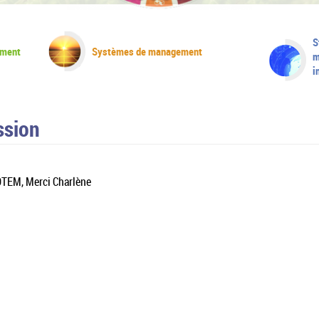
S
ement
Systèmes de management
m
i
ssion
TOTEM, Merci Charlène